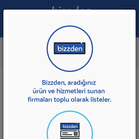
Ara:
Rent A Car
İlk 1 Firmadan Teklif İste
İl:
İlçe:
1 sonuç bulundu.
Antalya
,
Aksu'da
Rent A Car
sunan firmalar aşağıda