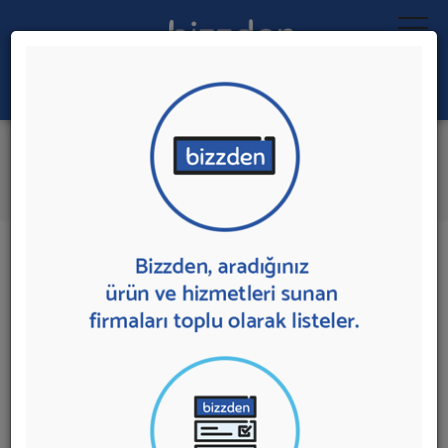
Ara:
Yöresel ve Organik Ürün Pazarı
İlk 2 Firmadan Teklif İste
İl:
İlçe:
2 sonuç bulundu.
Ankara'da
Yöresel ve Organik Ürün Pazarı
sunan