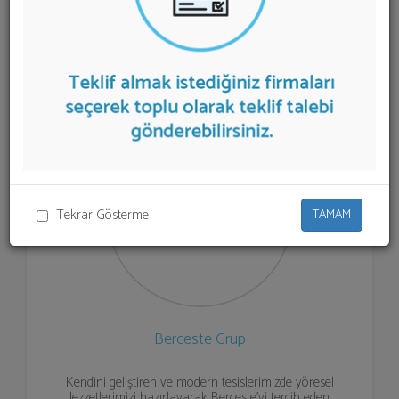
firmalar aşağıda listelenmektedir.
Yöresel ve Organik
Ürün Pazarı
teklifi almak için listeden seçim yapıp ya da
"İlk 5 Firmadan Teklif İste" kısmından toplu olarak teklif
talebinizi firmalara aktarabilirsiniz.
Tekrar Gösterme
TAMAM
Berceste Grup
Kendini geliştiren ve modern tesislerimizde yöresel
lezzetlerimizi hazırlayarak Berceste'yi tercih eden