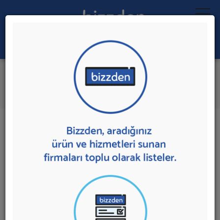
Ara:
Yangın Söndürme Sistemleri
İlk 1 Firmadan Teklif İste
İl:
İlçe:
1 sonuç bulundu.
Ankara
,
Yenimahalle'de
Yangın Söndürme