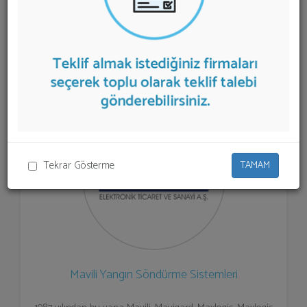
Sistemleri
sunan firmalar aşağıda listelenmektedir.
Yangın Söndürme Sistemleri
teklifi almak için
listeden seçim yapıp ya da "İlk 5 Firmadan Teklif İste"
kısmından toplu olarak teklif talebinizi firmalara
aktarabilirsiniz.
Tekrar Gösterme
TAMAM
Mavili Yangın Söndürme Sistemleri