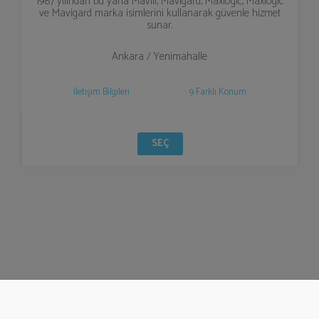
1987 yılından bu yana Mavili, Mavigard, Maxlogic, Maxlogic
ve Mavigard marka isimlerini kullanarak güvenle hizmet
sunar.
Ankara / Yenimahalle
İletişim Bilgileri
9 Farklı Konum
SEÇ