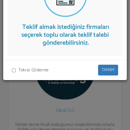
Birimi
sunan firmalar aşağıda listelenmektedir.
Ortak
Sağlık ve Güvenlik Birimi
teklifi almak için listeden
seçim yapıp ya da "İlk 5 Firmadan Teklif İste" kısmından
toplu olarak teklif talebinizi firmalara aktarabilirsiniz.
Tekrar Gösterme
TAMAM
İdeal İSG
Hizmet verme fırsatı bulduğumuz müşterilerimize; onlarla
birlikte yola devam etmenin gururunu ve mutluluğunu