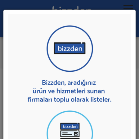
Ara:
Ortak Sağlık ve Güvenlik Birimi
İlk 5 Firmadan Teklif İste
İl:
İlçe:
10 sonuç bulundu.
Ankara
,
Yenimahalle'de
Ortak Sağlık ve Güvenlik