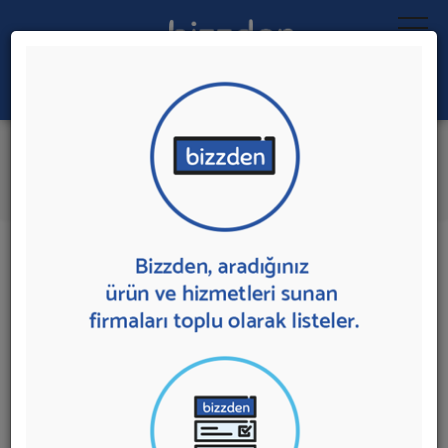
Ara:
Konteyner İmalatı
İlk 1 Firmadan Teklif İste
İl:
İlçe:
1 sonuç bulundu.
Ankara
,
Yenimahalle'de
Konteyner İmalatı
sunan