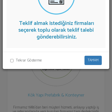
firmalar aşağıda listelenmektedir.
Konteyner İmalatı
teklifi almak için listeden seçim yapıp ya da "İlk 5
Firmadan Teklif İste" kısmından toplu olarak teklif
talebinizi firmalara aktarabilirsiniz.
Tekrar Gösterme
TAMAM
Kök Yapı Prefabrik & Konteyner
Firmamız 1986`dan beri müşteri hizmeti, anlayışı yaptığı iş
ve referanslarıyla yeni kurulan firmamız tam destekçisidir.