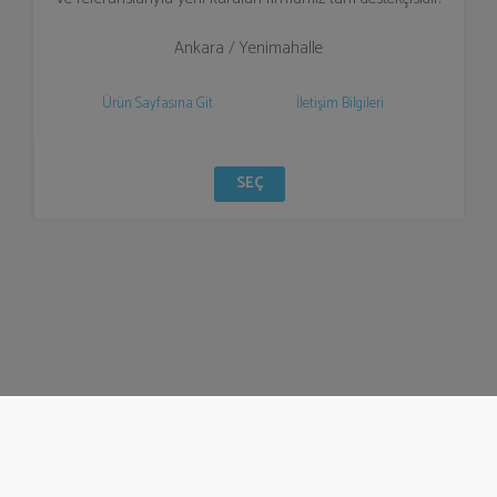
Ankara / Yenimahalle
Ürün Sayfasına Git
İletişim Bilgileri
SEÇ
© Bizzden 2016
info@bizzden.com