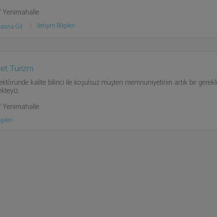
/ Yenimahalle
İletişim Bilgileri
asına Git
t Turizm
ektöründe kalite bilinci ile koşulsuz müşteri memnuniyetinin artık bir gerekl
teyiz.
/ Yenimahalle
gileri