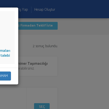
 Ekle
Giriş Yap
Hesap Oluştur
İlk 2 Firmadan Teklif İste
2 sonuç bulundu.
gre ve Seminer Taşımacılığı
rmalara aktarabilirsiniz.
AMAM
i
SEÇ