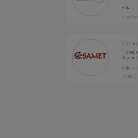
Ankara 
Ürün Sayf
ÖzSame
Hizmet s
düşünmek
Ankara 
İletişim Bil