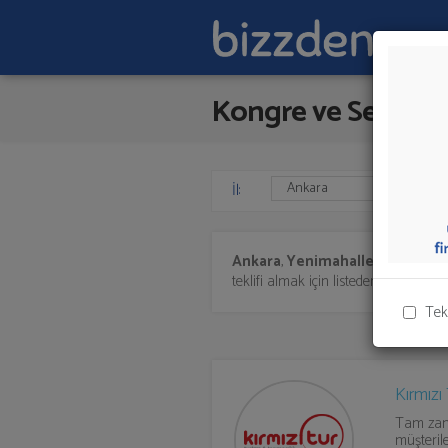
Kongre ve Seminer 
İl:
Ankara
,
Yenimahalle'de
Kongre
teklifi almak için listeden seçim yapı
Tek
Kırmızı
Tam zama
müşterile