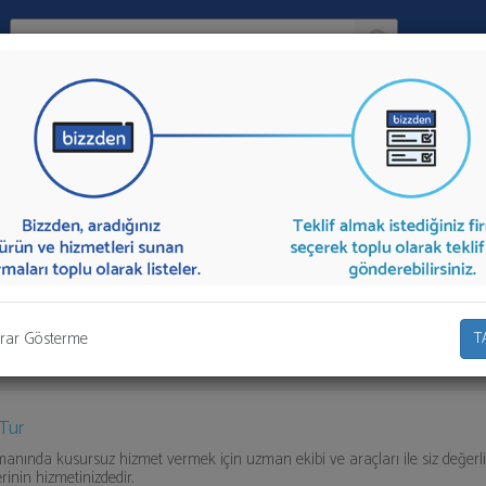
Ara:
Firma
Taşımacılığı
İlçe:
 ve Seminer Taşımacılığı
sunan firmalar aşağıda listelenmektedir.
Kon
p ya da "İlk 5 Firmadan Teklif İste" kısmından toplu olarak teklif talebinizi fi
rar Gösterme
T
 Tur
nında kusursuz hizmet vermek için uzman ekibi ve araçları ile siz değerl
rinin hizmetinizdedir.