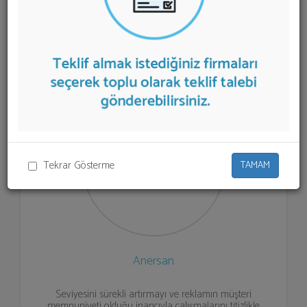
sunan firmalar aşağıda listelenmektedir.
Kesintisiz Güç
Kaynakları
teklifi almak için listeden seçim yapıp ya da
"İlk 5 Firmadan Teklif İste" kısmından toplu olarak teklif
talebinizi firmalara aktarabilirsiniz.
Tekrar Gösterme
TAMAM
Anersan
Seviyesini sürekli artırmayı ve reklamın müşteri
memnuniyeti olduğu inancıyla çalışmalarını titizlikle