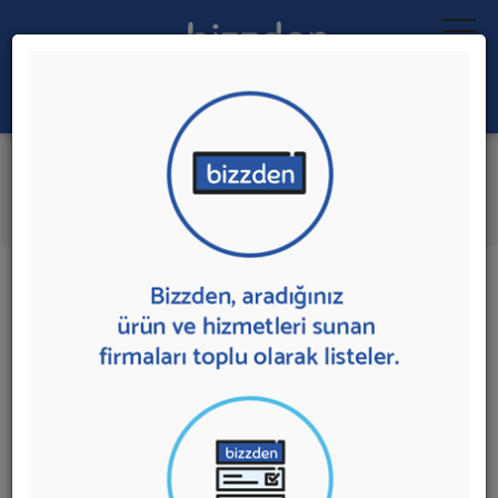
Ara:
Kesintisiz Güç Kaynakları
İlk 4 Firmadan Teklif İste
İl:
İlçe:
4 sonuç bulundu.
Ankara
,
Yenimahalle'de
Kesintisiz Güç Kaynakları