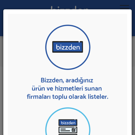
Ara:
Kalıp Sistemleri
İlk 3 Firmadan Teklif İste
İl:
İlçe:
3 sonuç bulundu.
Ankara
,
Yenimahalle'de
Kalıp Sistemleri
sunan