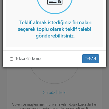
firmalar aşağıda listelenmektedir.
Kalıp Sistemleri
teklifi
almak için listeden seçim yapıp ya da "İlk 5 Firmadan
Teklif İste" kısmından toplu olarak teklif talebinizi
firmalara aktarabilirsiniz.
Tekrar Gösterme
TAMAM
Gürbüz İskele
Güven ve müşteri memnuniyeti ilkeleri doğrultusunda, her
zaman taahhütlerini başarı ile yerine getirmiştir.