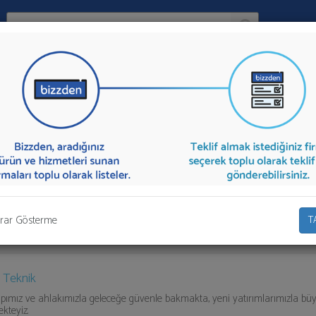
Ara:
Firma
İlçe:
Ekipmanları
sunan firmalar aşağıda listelenmektedir.
Garaj Ekipmanları
e" kısmından toplu olarak teklif talebinizi firmalara aktarabilirsiniz.
rar Gösterme
T
 Teknik
pımız ve ahlakımızla geleceğe güvenle bakmakta, yeni yatırımlarımızla b
kteyiz.