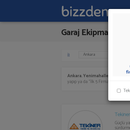
Garaj Ekipmanları
İl:
Ankara
,
Yenimahalle'de
Garaj 
yapıp ya da "İlk 5 Firmadan Teklif İst
Tek
Tekiner
Güçlü ya
sürdürme