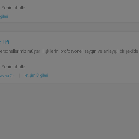
/ Yenimahalle
gileri
 Lift
personellerimiz müşteri ilişkilerini profosyonel, saygın ve anlayışlı bir şekilde
/ Yenimahalle
İletişim Bilgileri
asına Git