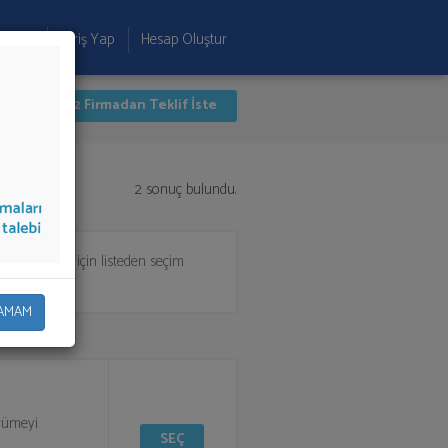
 Ekle
Giriş Yap
Hesap Oluştur
İlk 2 Firmadan Teklif İste
2 sonuç bulundu.
teklifi almak için listeden seçim
AMAM
üyümeyi
SEÇ