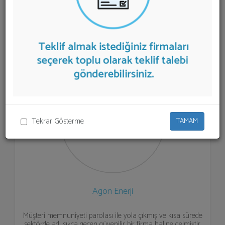
sunan firmalar aşağıda listelenmektedir.
Frekans
Konvertörü
teklifi almak için listeden seçim yapıp ya da
"İlk 5 Firmadan Teklif İste" kısmından toplu olarak teklif
talebinizi firmalara aktarabilirsiniz.
Tekrar Gösterme
TAMAM
Agon Enerji
Müşteri memnuniyeti parolası ile yola çıkmış ve kısa sürede
sektörde adı sıkça geçen güvenilir bir firma haline gelmiştir.