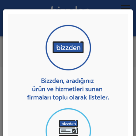
Ara:
Frekans Konvertörü
İlk 2 Firmadan Teklif İste
İl:
İlçe:
2 sonuç bulundu.
Ankara
,
Yenimahalle'de
Frekans Konvertörü