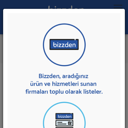
Ara:
Fabrika Taşımacılığı
İlk 3 Firmadan Teklif İste
İl:
İlçe:
3 sonuç bulundu.
Ankara
,
Yenimahalle'de
Fabrika Taşımacılığı
sunan