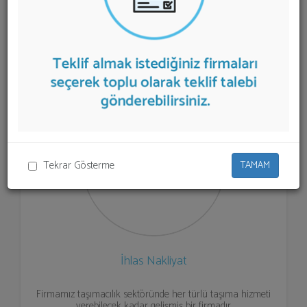
firmalar aşağıda listelenmektedir.
Fabrika Taşımacılığı
teklifi almak için listeden seçim yapıp ya da "İlk 5
Firmadan Teklif İste" kısmından toplu olarak teklif
talebinizi firmalara aktarabilirsiniz.
Tekrar Gösterme
TAMAM
İhlas Nakliyat
Firmamız taşımacılık sektöründe her türlü taşıma hizmeti
verebilecek kadar gelişmiş bir firmadır.