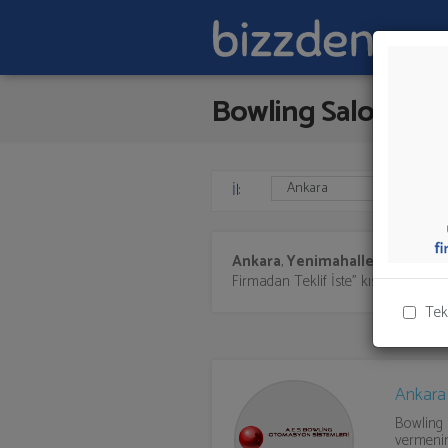
Bowling Salonu
İl:
Ankara
,
Yenimahalle'de
Bowlin
Firmadan Teklif İste" kısmından toplu 
Tek
Ankara
Bowling 
vermenin