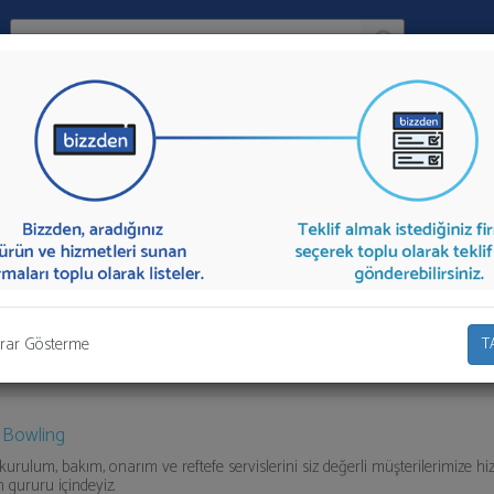
Ara:
Firma
İlçe:
g Salonları
aşağıda listelenmektedir.
Bowling Salonu
teklifi almak için 
olarak teklif talebinizi firmalara aktarabilirsiniz.
rar Gösterme
T
 Bowling
kurulum, bakım, onarım ve reftefe servislerini siz değerli müşterilerimize h
 gururu içindeyiz.