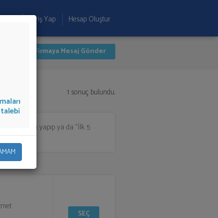
 Ekle
Giriş Yap
Hesap Oluştur
İlk 1 Firmaya Mesaj Gönder
1 sonuç bulundu.
listeden seçim yapıp ya da "İlk 5
AMAM
izmet
SEÇ