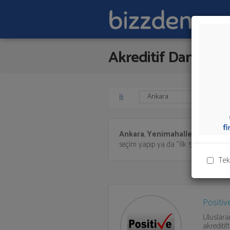
Akreditif Danışman
İl:
Ankara
,
Yenimahalle'de
Akredi
seçim yapıp ya da "İlk 5 Firmadan Tek
Tek
Positiv
Uluslara
akreditifti