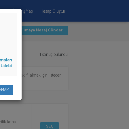
 Ekle
Giriş Yap
Hesap Oluştur
İlk 1 Firmaya Mesaj Gönder
1 sonuç bulundu.
nışmanlığı
teklifi almak için listeden
AMAM
ritik konu
SEÇ