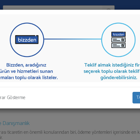
Ara:
Firma
lığı
İlçe:
tif Danışmanlığı
sunan firmalar aşağıda listelenmektedir.
Akreditif Da
lif İste" kısmından toplu olarak teklif talebinizi firmalara aktarabilirsiniz.
rar Gösterme
T
e Danışmanlık
rası ticaretin en önemli konularından biri, ödeme yöntemleri içerisinde en k
r.