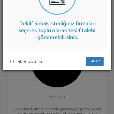
aşağıda listelenmektedir.
Uluslararası Taşımacılık
teklifi
almak için listeden seçim yapıp ya da "İlk 5 Firmadan
Teklif İste" kısmından toplu olarak teklif talebinizi
firmalara aktarabilirsiniz.
Tekrar Gösterme
TAMAM
Gökbora
Türkiye’nin dış ticaret alanında gösterdiği gelişmeye paralel
olarak nakliye sektörüne hizmet arz etmek amacıyla