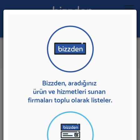
Ara:
Uluslararası Taşımacılık
İlk 3 Firmadan Teklif İste
İl:
İlçe:
3 sonuç bulundu.
Ankara'da
Uluslararası Taşımacılık
sunan firmalar