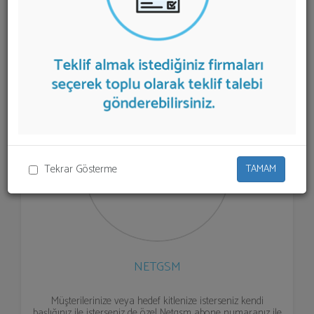
aşağıda listelenmektedir.
Toplu SMS Gönderimi
teklifi
almak için listeden seçim yapıp ya da "İlk 5 Firmadan
Teklif İste" kısmından toplu olarak teklif talebinizi
firmalara aktarabilirsiniz.
Tekrar Gösterme
TAMAM
NETGSM
Müşterilerinize veya hedef kitlenize isterseniz kendi
başlığınız ile isterseniz de özel Netgsm abone numaranız ile