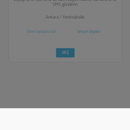
SMS gönderin.
Ankara / Yenimahalle
Ürün Sayfasına Git
İletişim Bilgileri
SEÇ
© Bizzden 2016
info@bizzden.com