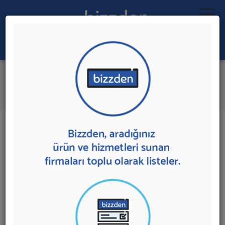
Ara:
Toplu SMS Gönderimi
İlk 1 Firmaya Mesaj Gönder
İl:
İlçe:
1 sonuç bulundu.
Ankara'da
Toplu SMS Gönderimi
sunan firmalar