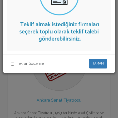
listelenmektedir.
Tiyatro Sahnesi
teklifi almak için
listeden seçim yapıp ya da "İlk 5 Firmadan Teklif İste"
kısmından toplu olarak teklif talebinizi firmalara
aktarabilirsiniz.
Tekrar Gösterme
TAMAM
Ankara Sanat Tiyatrosu
Ankara Sanat Tiyatrosu, 1963 tarihinde Asaf Çiyiltepe ve
arkadaşları tarafından devrimci- ilerici bir tiyatro olarak