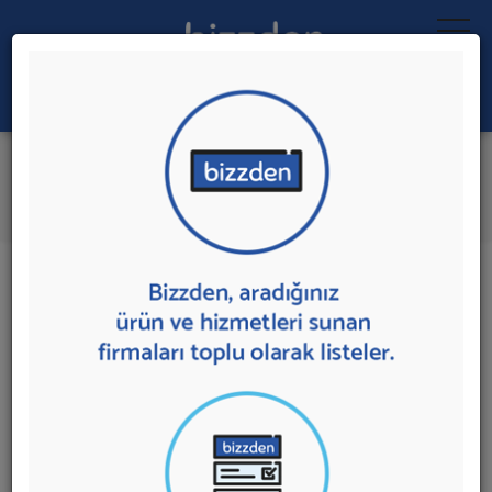
Ara:
Tiyatro Sahnesi
İlk 3 Firmaya Mesaj Gönder
İl:
İlçe:
3 sonuç bulundu.
Ankara'da
Tiyatro Sahnesi
sunan firmalar aşağıda