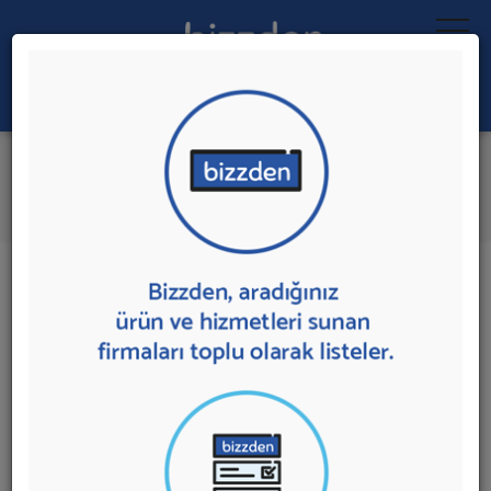
Ara:
Tabela Sistemleri
İlk 1 Firmadan Teklif İste
İl:
İlçe:
1 sonuç bulundu.
Ankara'da
Tabela Sistemleri
sunan firmalar aşağıda