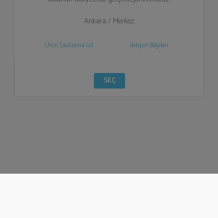
Ankara / Merkez
Ürün Sayfasına Git
İletişim Bilgileri
SEÇ
© Bizzden 2016
info@bizzden.com