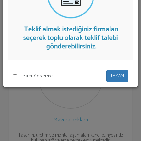
listelenmektedir.
Tabela Sistemleri
teklifi almak için
listeden seçim yapıp ya da "İlk 5 Firmadan Teklif İste"
kısmından toplu olarak teklif talebinizi firmalara
aktarabilirsiniz.
Tekrar Gösterme
TAMAM
Mavera Reklam
Tasarım, üretim ve montaj aşamaları kendi bünyesinde
bulunan atölyelerde gerçekleştirilmektedir.