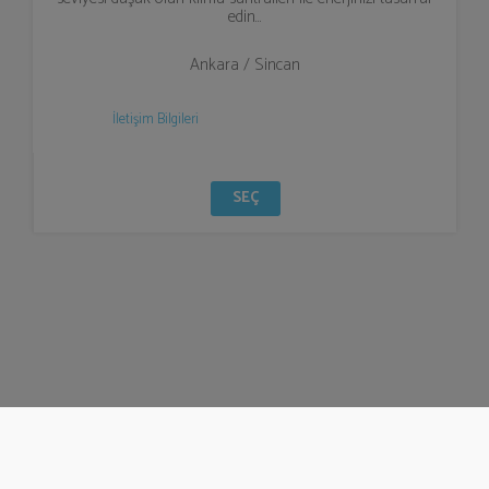
edin…
Ankara / Sincan
İletişim Bilgileri
SEÇ
© Bizzden 2016
info@bizzden.com