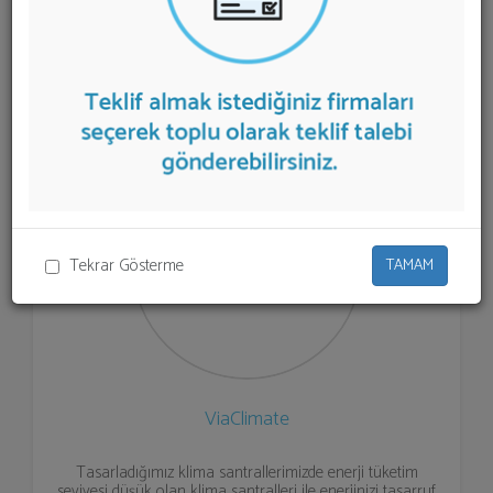
aşağıda listelenmektedir.
Klima Santrali
teklifi almak
için listeden seçim yapıp ya da "İlk 5 Firmadan Teklif İste"
kısmından toplu olarak teklif talebinizi firmalara
aktarabilirsiniz.
Tekrar Gösterme
TAMAM
ViaClimate
Tasarladığımız klima santrallerimizde enerji tüketim
seviyesi düşük olan klima santralleri ile enerjinizi tasarruf