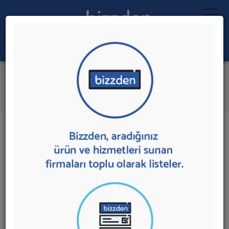
Ara:
Klima Santrali
İlk 1 Firmadan Teklif İste
İl:
İlçe:
1 sonuç bulundu.
Ankara
,
Sincan'da
Klima Santrali
sunan firmalar