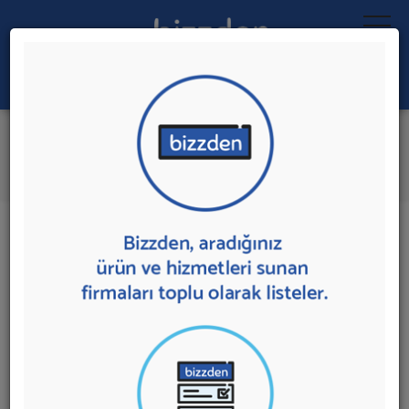
Ara:
Hava Perdeleri
İlk 1 Firmadan Teklif İste
İl:
İlçe:
1 sonuç bulundu.
Ankara
,
Sincan'da
Hava Perdeleri
sunan firmalar