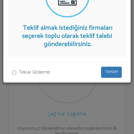
aşağıda listelenmektedir.
Hava Perdeleri
teklifi almak
için listeden seçim yapıp ya da "İlk 5 Firmadan Teklif İste"
kısmından toplu olarak teklif talebinizi firmalara
aktarabilirsiniz.
Tekrar Gösterme
TAMAM
Çağ-Kar Soğutma
Vizyonumuz; İklimlendirme alanında müşterilerimizin ilk
tercihi olmak.