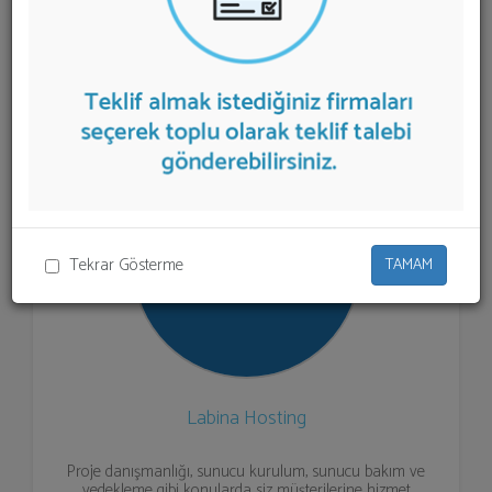
listelenmektedir.
Sunucu Hizmeti
teklifi almak için
listeden seçim yapıp ya da "İlk 5 Firmadan Teklif İste"
kısmından toplu olarak teklif talebinizi firmalara
aktarabilirsiniz.
Tekrar Gösterme
TAMAM
Labina Hosting
Proje danışmanlığı, sunucu kurulum, sunucu bakım ve
yedekleme gibi konularda siz müşterilerine hizmet