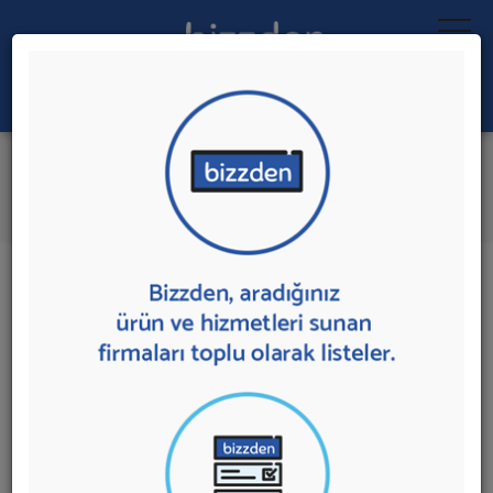
Ara:
Sunucu Hizmeti
İlk 2 Firmadan Teklif İste
İl:
İlçe:
2 sonuç bulundu.
Ankara'da
Sunucu Hizmeti
sunan firmalar aşağıda