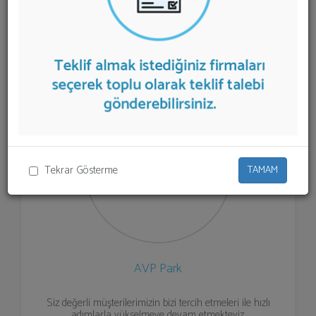
firmalar aşağıda listelenmektedir.
Park ve Bahçe
Oyuncakları
teklifi almak için listeden seçim yapıp ya da
"İlk 5 Firmadan Teklif İste" kısmından toplu olarak teklif
talebinizi firmalara aktarabilirsiniz.
Tekrar Gösterme
TAMAM
AVP Park
Siz değerli müşterilerimizin bizi tercih etmeleri ile hızlı
adımlarla yükselmeye devam etmekteyiz.