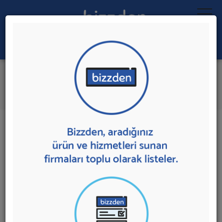
Ara:
Park ve Bahçe Oyuncakları
İlk 2 Firmadan Teklif İste
İl:
İlçe:
2 sonuç bulundu.
Ankara'da
Park ve Bahçe Oyuncakları
sunan