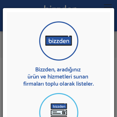
Ara:
Otogaz Dönüşüm Sistemleri
İlk 3 Firmadan Teklif İste
İl:
İlçe:
3 sonuç bulundu.
Ankara'da
Otogaz Dönüşüm Sistemleri
sunan