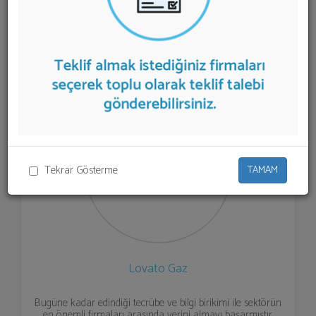
firmalar aşağıda listelenmektedir.
Otogaz Dönüşüm
Sistemleri
teklifi almak için listeden seçim yapıp ya da
"İlk 5 Firmadan Teklif İste" kısmından toplu olarak teklif
talebinizi firmalara aktarabilirsiniz.
Tekrar Gösterme
TAMAM
Lovato Gaz
Bugüne kadar edindiği tecrübe ve bilgi birikimi ile sektörün
en önemli firmaları arasında yerini almayı başarmıştır.