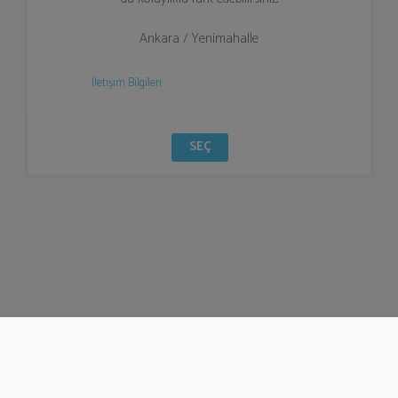
Ankara / Yenimahalle
İletişim Bilgileri
SEÇ
© Bizzden 2016
info@bizzden.com