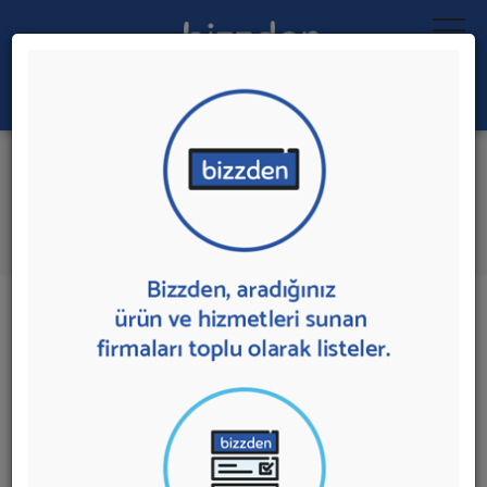
Ara:
Online Led Aydınlatma
Ürünleri Satışı
İlk 1 Firmaya Mesaj Gönder
İl:
İlçe:
1 sonuç bulundu.
Ankara'da
Online Led Aydınlatma Ürünleri Satışı