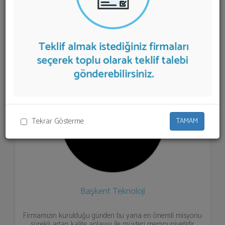
aşağıda listelenmektedir.
Merkezi Uydu Sistemi
teklifi
almak için listeden seçim yapıp ya da "İlk 5 Firmadan
Teklif İste" kısmından toplu olarak teklif talebinizi
firmalara aktarabilirsiniz.
Tekrar Gösterme
TAMAM
Başkent Teknoloji
Firmamızın kurulduğu günden bu yana en önemli misyonu
sürekli artan kalite anlayışı ile müşteri memnuniyetidir.