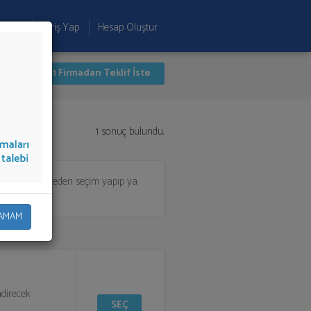
 Ekle
Giriş Yap
Hesap Oluştur
İlk 1 Firmadan Teklif İste
1 sonuç bulundu.
 almak için listeden seçim yapıp ya
AMAM
ndirecek
SEÇ