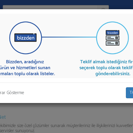
Ara:
Firma
İlçe:
zılımı
sunan firmalar aşağıda listelenmektedir.
E-ticaret Yazılımı
teklifi
dan toplu olarak teklif talebinizi firmalara aktarabilirsiniz.
rar Gösterme
T
Net
bimizle size özel çözümler sunarak müşterileriniz ile ilişkilerinizi kuvvetle
 servisler sunuyoruz.