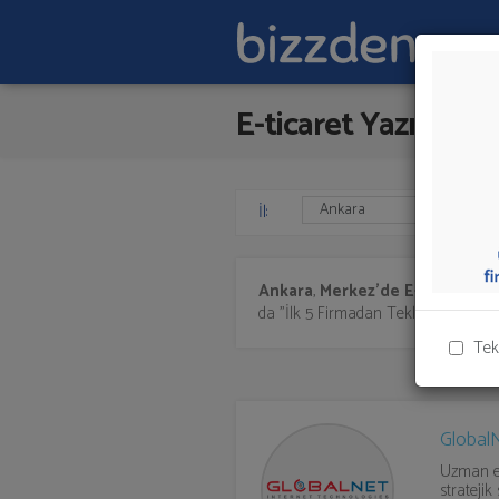
E-ticaret Yazılımı
İl:
Ankara
,
Merkez'de
E-ticaret Ya
da "İlk 5 Firmadan Teklif İste" kısmın
Tek
Global
Uzman eki
stratejik