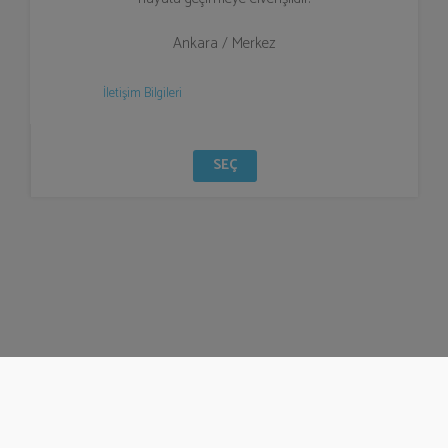
Ankara / Merkez
İletişim Bilgileri
SEÇ
© Bizzden 2016
info@bizzden.com