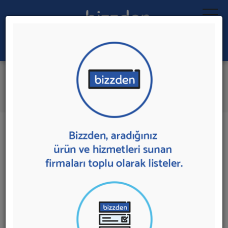
Ara:
Beton Santrali
İlk 1 Firmadan Teklif İste
İl:
İlçe:
1 sonuç bulundu.
Ankara
,
Merkez'de
Beton Santrali
sunan firmalar