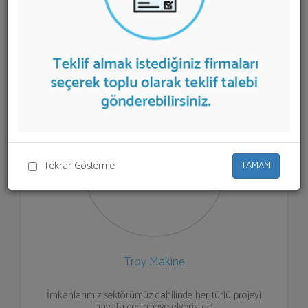
aşağıda listelenmektedir.
Beton Santrali
teklifi almak
için listeden seçim yapıp ya da "İlk 5 Firmadan Teklif İste"
kısmından toplu olarak teklif talebinizi firmalara
aktarabilirsiniz.
Tekrar Gösterme
TAMAM
Troy Makine
İmkanlarımız sektörümüz dahilinde her türlü projeyi
hayata geçirmeye elverişlidir.