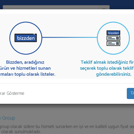
Ara:
Firma
zlik Hizmeti
İlçe:
sı Temizlik Hizmeti
sunan firmalar aşağıda listelenmektedir.
İnşaat So
 "İlk 5 Firmadan Teklif İste" kısmından toplu olarak teklif talebinizi firmalar
rar Gösterme
T
e Group
group olarak sizlere bu hizmeti sunarken en iyi ve en kaliteli uygun fiyat se
if olarak sunulmaktadır.