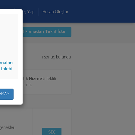
 Ekle
Giriş Yap
Hesap Oluştur
İlk 1 Firmadan Teklif İste
1 sonuç bulundu.
nrası Temizlik Hizmeti
teklifi
a aktarabilirsiniz.
AMAM
çenekleri
SEÇ