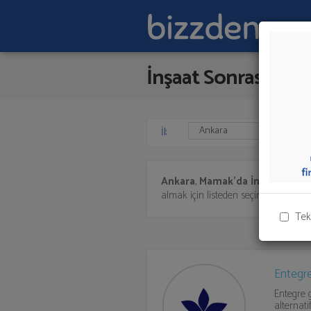
İnşaat Sonrası Temi
İl:
Ankara
,
Mamak'da
İnşaat Sonra
almak için listeden seçim yapıp ya da
Tek
Entegr
Entegre 
alternat