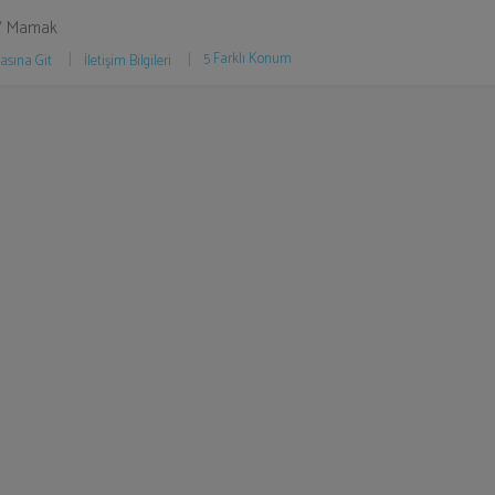
/ Mamak
5 Farklı Konum
asına Git
İletişim Bilgileri