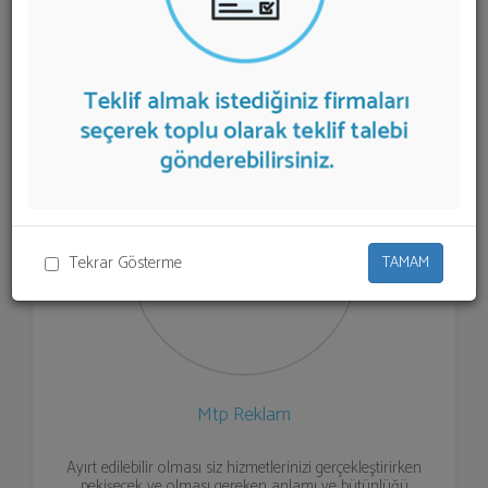
listelenmektedir.
Logo Tasarımı
teklifi almak için
listeden seçim yapıp ya da "İlk 5 Firmadan Teklif İste"
kısmından toplu olarak teklif talebinizi firmalara
aktarabilirsiniz.
Tekrar Gösterme
TAMAM
Mtp Reklam
Ayırt edilebilir olması siz hizmetlerinizi gerçekleştirirken
pekişecek ve olması gereken anlamı ve bütünlüğü