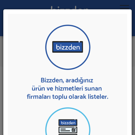
Ara:
Logo Tasarımı
İlk 2 Firmadan Teklif İste
İl:
İlçe:
2 sonuç bulundu.
Ankara'da
Logo Tasarımı
sunan firmalar aşağıda