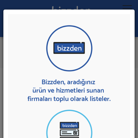
Ara:
Treyler
İlk 3 Firmadan Teklif İste
İl:
İlçe:
3 sonuç bulundu.
Ankara
,
Kazan'da
Treyler
sunan firmalar aşağıda