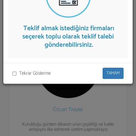
listelenmektedir.
Treyler
teklifi almak için listeden seçim
yapıp ya da "İlk 5 Firmadan Teklif İste" kısmından toplu
olarak teklif talebinizi firmalara aktarabilirsiniz.
Tekrar Gösterme
TAMAM
Özsan Treyler
Kurulduğu günden itibaren ürün çeşitliliği ve kalite
anlayışını ilke edinerek üretim yapmaktayız.