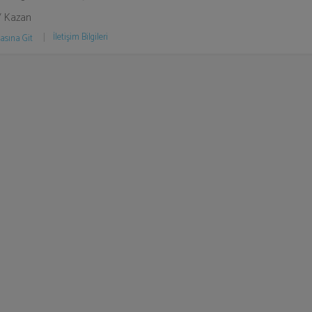
/ Kazan
İletişim Bilgileri
asına Git