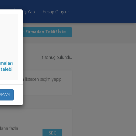
 Ekle
Giriş Yap
Hesap Oluştur
İlk 1 Firmadan Teklif İste
1 sonuç bulundu.
lifi almak için listeden seçim yapıp
AMAM
 daha fazla
SEÇ