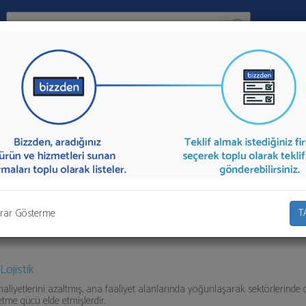
Ara:
Firma
k
İlçe:
macılık
sunan firmalar aşağıda listelenmektedir.
Parsiyel Taşımacılık
tek
mından toplu olarak teklif talebinizi firmalara aktarabilirsiniz.
rar Gösterme
T
Lojistik
maliyetlerini azaltmış, ana faaliyet alanlarında yoğunlaşarak sektörlerinde
etme gücü elde etmişlerdir.