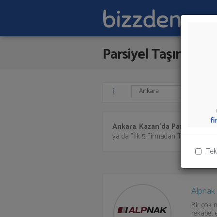
Parsiyel Taşımacılı
İl:
Ankara
,
Kazan'da
Parsiyel Taşı
ya da "İlk 5 Firmadan Teklif İste" kıs
Tek
Alpnak 
Bir çok 
rekabet 