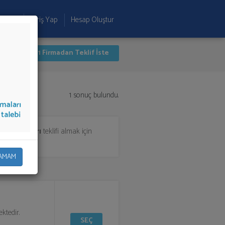
 Ekle
Giriş Yap
Hesap Oluştur
İlk 1 Firmadan Teklif İste
1 sonuç bulundu.
 Ekipmanları
teklifi almak için
rsiniz.
AMAM
ktedir.
SEÇ