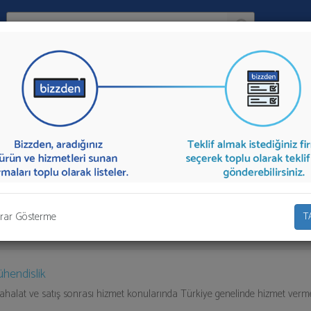
Ara:
Firma
pmanları
İlçe:
e Ekipmanları
sunan firmalar aşağıda listelenmektedir.
Kışla Mücadele
adan Teklif İste" kısmından toplu olarak teklif talebinizi firmalara aktarabili
rar Gösterme
T
hendislik
itahalat ve satış sonrası hizmet konularında Türkiye genelinde hizmet verme