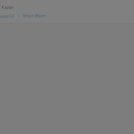
/ Kazan
İletişim Bilgileri
asına Git