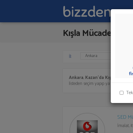
Kışla Mücadele Eki
İl:
Ankara
,
Kazan'da
Kışla Mücadel
listeden seçim yapıp ya da "İlk 5 Firm
Tek
SED Mü
İmalat, 