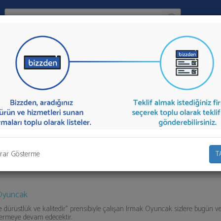
Ara:
Firma
İlçe:
sı
sunan firmalar aşağıda listelenmektedir.
Kent Mobilyası
teklifi almak i
olarak teklif talebinizi firmalara aktarabilirsiniz.
rar Gösterme
T
Oyuncak
e dürüstlük ve kalitedir” prensibiyle çalışan Irmak Oyuncak sizlere bugün v
ermeye devam edecektir.