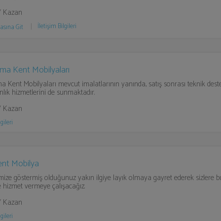
/ Kazan
İletişim Bilgileri
asına Git
ma Kent Mobilyaları
 Kent Mobilyaları mevcut imalatlarının yanında, satış sonrası teknik dest
lık hizmetlerini de sunmaktadır.
/ Kazan
gileri
nt Mobilya
mize göstermiş olduğunuz yakın ilgiye layık olmaya gayret ederek sizlere 
e hizmet vermeye çalışacağız.
/ Kazan
gileri