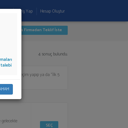
 Ekle
Giriş Yap
Hesap Oluştur
İlk 4 Firmadan Teklif İste
4 sonuç bulundu.
çin listeden seçim yapıp ya da "İlk 5
AMAM
e gelecekte
SEÇ