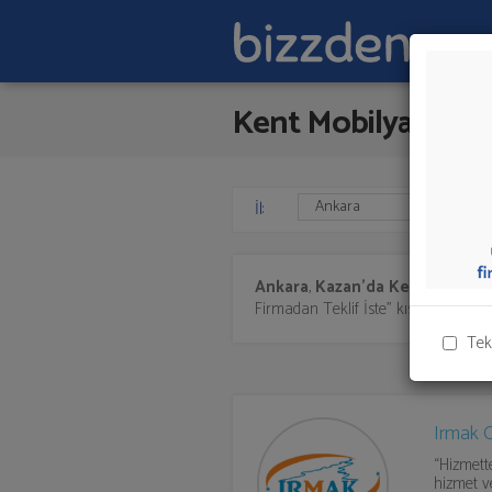
Kent Mobilyası
İl:
Ankara
,
Kazan'da
Kent Mobilya
Firmadan Teklif İste" kısmından toplu 
Tek
Irmak 
“Hizmett
hizmet v