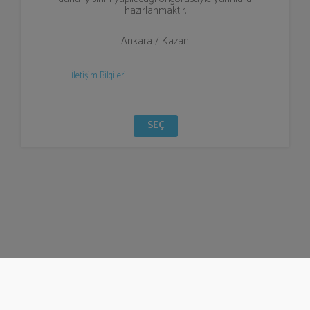
hazırlanmaktır.
Ankara / Kazan
İletişim Bilgileri
SEÇ
© Bizzden 2016
info@bizzden.com