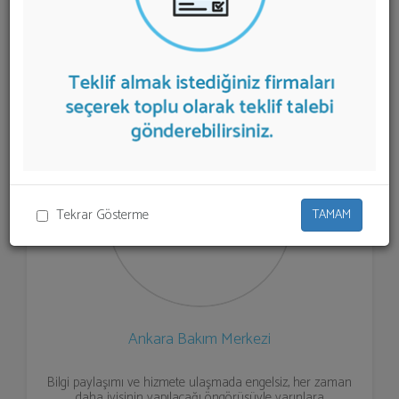
firmalar aşağıda listelenmektedir.
Engelli Bakım
Merkezi
teklifi almak için listeden seçim yapıp ya da "İlk
5 Firmadan Teklif İste" kısmından toplu olarak teklif
talebinizi firmalara aktarabilirsiniz.
Tekrar Gösterme
TAMAM
Ankara Bakım Merkezi
Bilgi paylaşımı ve hizmete ulaşmada engelsiz, her zaman
daha iyisinin yapılacağı öngörüsüyle yarınlara