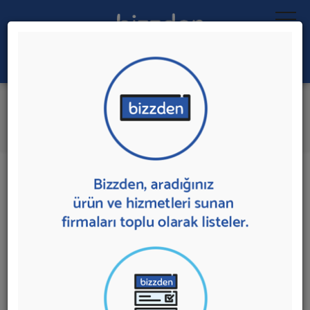
Ara:
Engelli Bakım Merkezi
İlk 1 Firmaya Mesaj Gönder
İl:
İlçe:
1 sonuç bulundu.
Ankara
,
Kazan'da
Engelli Bakım Merkezi
sunan