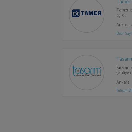
Tamer 
Tamer İs
açıldı.
Ankara 
Ürün Sayf
Tasarım
Kiralama
şantiye 
Ankara
İletişim Bil