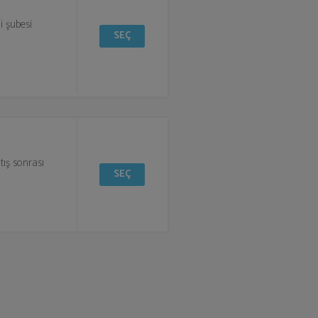
i şubesi
SEÇ
tış sonrası
SEÇ