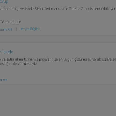
Grup
tanbul Kalıp ve İskele Sistemleri markası ile Tamer Grup, İstanbul’daki yen
/ Yenimahalle
İletişim Bilgileri
asına Git
 İskele
 ve satın alma birimimiz projelerinize en uygun çözümü sunarak sizlere sa
desteğini de vermekteyiz.
gileri