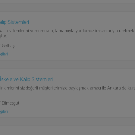
lıp Sistemleri
alıp sistemlerini yurdumuzda, tamamıyla yurdumuz imkanlarıyla üretmek 
tur.
 Gölbaşı
gileri
skele ve Kalıp Sistemleri
 birikimlerini siz değerli müşterilerimizle paylaşmak amacı ile Ankara da kur
 Etimesgut
gileri