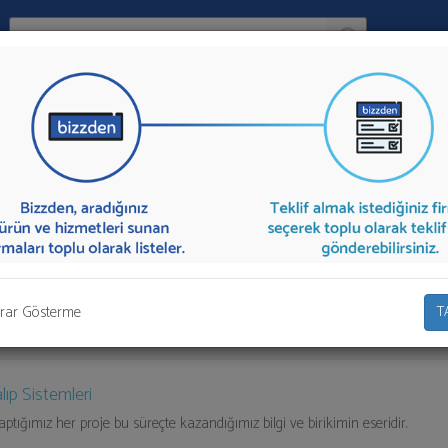
Ara:
Firma
İlçe:
 firmalar aşağıda listelenmektedir.
Kalıp Sistemleri
teklifi almak için li
olarak teklif talebinizi firmalara aktarabilirsiniz.
rar Gösterme
T
ıp Sistemleri
tığımız her proje bu süreçte kazandığımız bilgi ve birikimin eseridir.