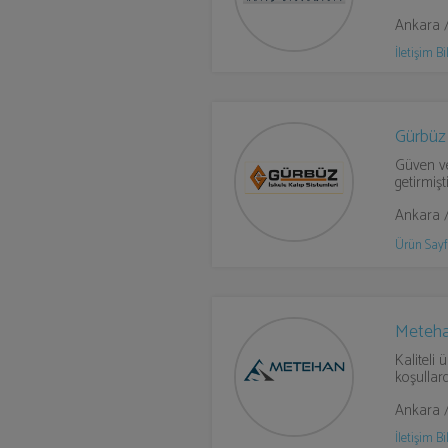
Ankara 
İletişim Bil
Gürbüz 
Güven ve
getirmişti
Ankara 
Ürün Sayf
Meteha
Kaliteli 
koşullard
Ankara 
İletişim Bil