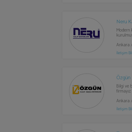
Neru Ka
Modern k
kurulmuş
Ankara /
İletişim Bil
Özgün İ
Bilgi ve
firmayız.
Ankara /
İletişim Bil