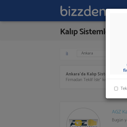
Kalıp Sistemleri
İl:
Ankara'da
Kalıp Sistemleri
sunan
Firmadan Teklif İste" kısmından toplu 
Tek
AGZ Kal
Bugün yap