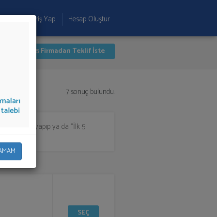
 Ekle
Giriş Yap
Hesap Oluştur
İlk 5 Firmadan Teklif İste
7 sonuç bulundu.
steden seçim yapıp ya da "İlk 5
AMAM
SEÇ