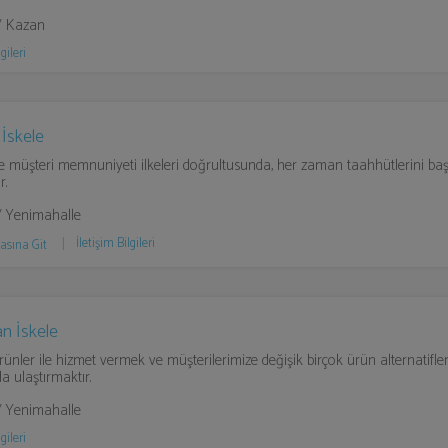
/ Kazan
gileri
İskele
 müşteri memnuniyeti ilkeleri doğrultusunda, her zaman taahhütlerini başa
r.
/ Yenimahalle
İletişim Bilgileri
asına Git
n İskele
ürünler ile hizmet vermek ve müşterilerimize değişik birçok ürün alternatifl
a ulaştırmaktır.
/ Yenimahalle
gileri