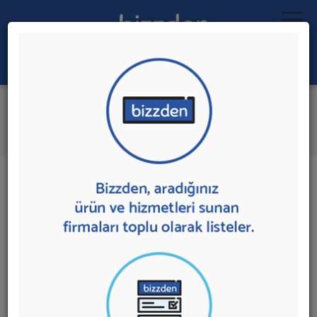
Ara:
İnvertör
İlk 1 Firmadan Teklif İste
İl:
İlçe:
1 sonuç bulundu.
Ankara'da
İnvertör
sunan firmalar aşağıda