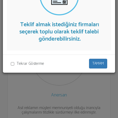
listelenmektedir.
İnvertör
teklifi almak için listeden seçim
yapıp ya da "İlk 5 Firmadan Teklif İste" kısmından toplu
olarak teklif talebinizi firmalara aktarabilirsiniz.
Tekrar Gösterme
TAMAM
Anersan
Asıl reklamın müşteri memnuniyeti olduğu inancıyla
çalışmalarını titizlikle sürdürmeyi ilke edinmiştir.