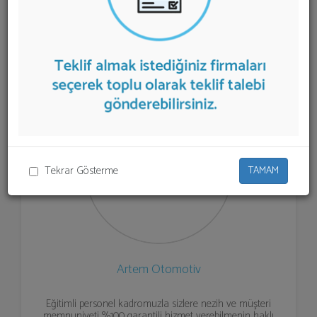
aşağıda listelenmektedir.
Oto Lastik
teklifi almak için
listeden seçim yapıp ya da "İlk 5 Firmadan Teklif İste"
kısmından toplu olarak teklif talebinizi firmalara
aktarabilirsiniz.
Tekrar Gösterme
TAMAM
Artem Otomotiv
Eğitimli personel kadromuzla sizlere nezih ve müşteri
memnuniyeti %100 garantili hizmet verebilmenin haklı