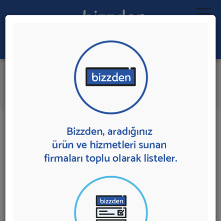
Ara:
Oto Lastik
İlk 1 Firmadan Teklif İste
İl:
İlçe:
1 sonuç bulundu.
Ankara
,
Etimesgut'da
Oto Lastik
sunan firmalar