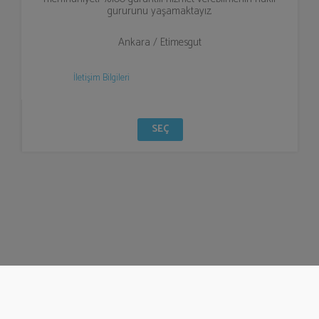
gururunu yaşamaktayız.
Ankara / Etimesgut
İletişim Bilgileri
SEÇ
© Bizzden 2016
info@bizzden.com