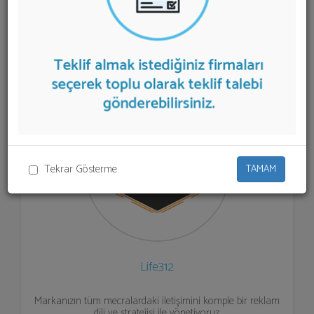
firmalar aşağıda listelenmektedir.
Marka Danışmanlığı
teklifi almak için listeden seçim yapıp ya da "İlk 5
Firmadan Teklif İste" kısmından toplu olarak teklif
talebinizi firmalara aktarabilirsiniz.
Tekrar Gösterme
TAMAM
Life312
Markanızın tüm mecralardaki iletişimini komple bir reklam
dili ve stratejisi ile yönetiyoruz.