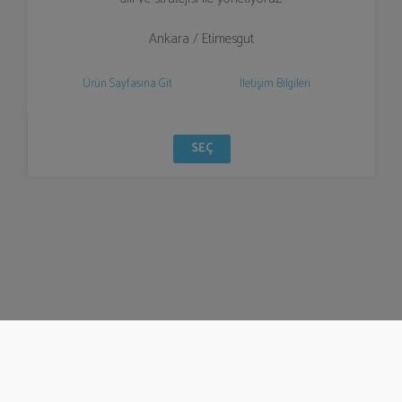
Ankara / Etimesgut
Ürün Sayfasına Git
İletişim Bilgileri
SEÇ
© Bizzden 2016
info@bizzden.com