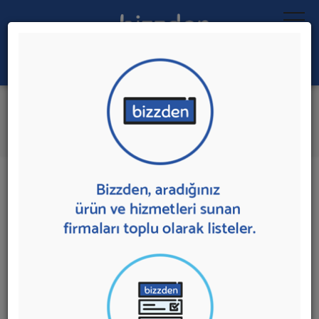
Ara:
Marka Danışmanlığı
İlk 1 Firmadan Teklif İste
İl:
İlçe:
1 sonuç bulundu.
Ankara
,
Etimesgut'da
Marka Danışmanlığı
sunan