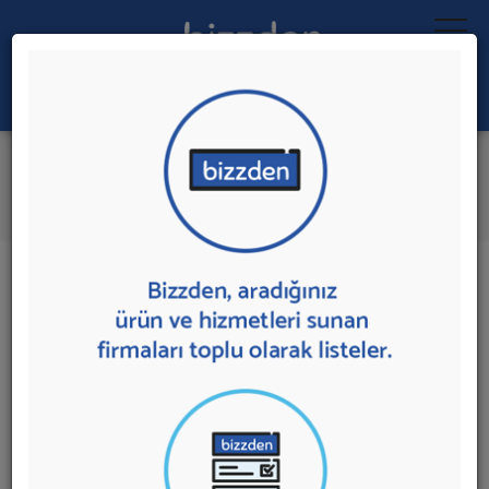
Ara:
Kışla Mücadele Ekipmanları
İlk 1 Firmadan Teklif İste
İl:
İlçe:
1 sonuç bulundu.
Ankara
,
Etimesgut'da
Kışla Mücadele Ekipmanları