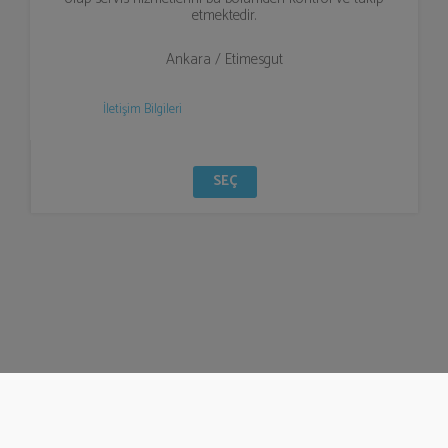
etmektedir.
Ankara / Etimesgut
İletişim Bilgileri
SEÇ
© Bizzden 2016
info@bizzden.com