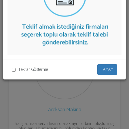
sunan firmalar aşağıda listelenmektedir.
Kışla Mücadele
Ekipmanları
teklifi almak için listeden seçim yapıp ya da
"İlk 5 Firmadan Teklif İste" kısmından toplu olarak teklif
talebinizi firmalara aktarabilirsiniz.
Tekrar Gösterme
TAMAM
Areksan Makina
Satış sonrası servis kısmı olarak ayrı bir birim oluşturmuş
olup servis hizmetlerini bu bölümden kontrol ve takip