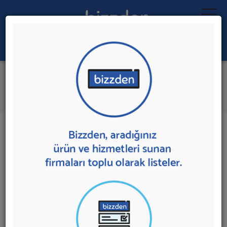
Ara:
Sanal Ofis
İlk 1 Firmadan Teklif İste
İl:
İlçe:
1 sonuç bulundu.
Ankara
,
Elmadağ'da
Sanal Ofis
sunan firmalar