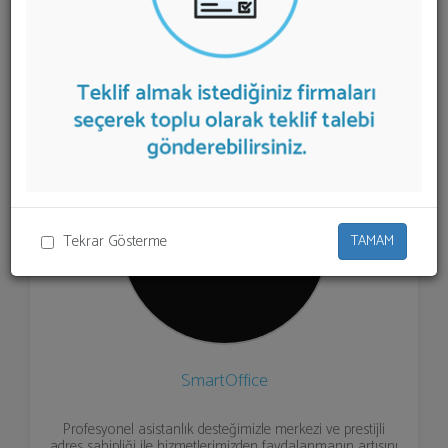
aşağıda listelenmektedir.
Sanal Ofis
teklifi almak için
listeden seçim yapıp ya da "İlk 5 Firmadan Teklif İste"
kısmından toplu olarak teklif talebinizi firmalara
aktarabilirsiniz.
Tekrar Gösterme
TAMAM
SmartOffice
Profesyonel asistanlık desteğimizle merkezi ve prestijli
adres sahipliği ile hizmetlerimizden faydalanmanın artısını