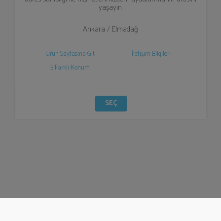
yaşayın.
Ankara / Elmadağ
Ürün Sayfasına Git
İletişim Bilgileri
5 Farklı Konum
SEÇ