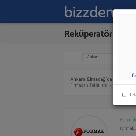
Reküperatör
İl:
Ankara
,
Elmadağ'da
Reküperat
Firmadan Teklif İste" kısmından toplu 
Tek
Formak
Formak, 