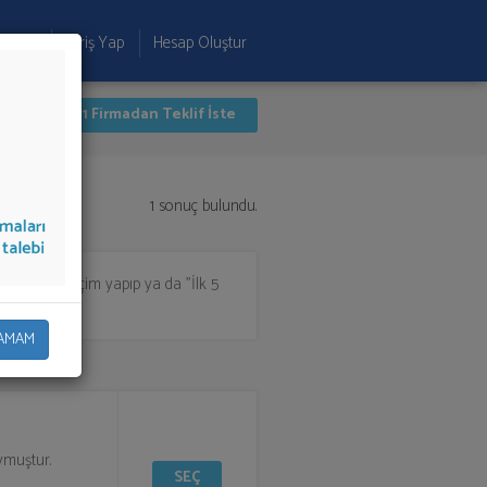
 Ekle
Giriş Yap
Hesap Oluştur
İlk 1 Firmadan Teklif İste
1 sonuç bulundu.
in listeden seçim yapıp ya da "İlk 5
AMAM
ymuştur.
SEÇ