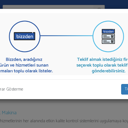
Ara:
Firma
İlçe:
ör
sunan firmalar aşağıda listelenmektedir.
Reküperatör
teklifi almak iç
olarak teklif talebinizi firmalara aktarabilirsiniz.
rar Gösterme
T
 Makina
hizmetlerinin her alanında etkin kalite kontrol sistemlerini uygulamaya ko