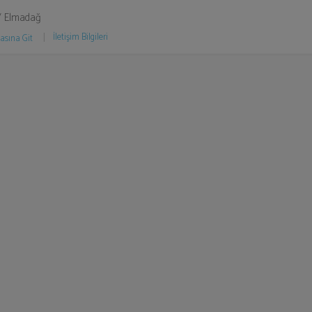
/ Elmadağ
İletişim Bilgileri
asına Git