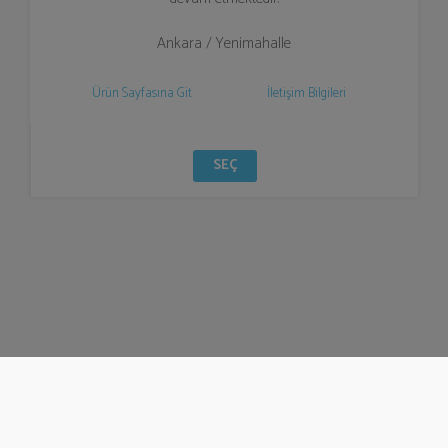
Ankara / Yenimahalle
Ürün Sayfasına Git
İletişim Bilgileri
SEÇ
© Bizzden 2016
info@bizzden.com