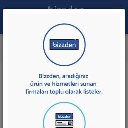
Ara:
Drenaj Pompaları
İlk 1 Firmadan Teklif İste
İl:
İlçe:
1 sonuç bulundu.
Ankara'da
Drenaj Pompaları
sunan firmalar aşağıda