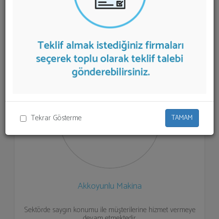
listelenmektedir.
Drenaj Pompaları
teklifi almak için
listeden seçim yapıp ya da "İlk 5 Firmadan Teklif İste"
kısmından toplu olarak teklif talebinizi firmalara
aktarabilirsiniz.
Tekrar Gösterme
TAMAM
Akkoyunlu Makina
Sektörde saygın konumu ile müşterilerine hizmet vermeye
devam etmektedir.