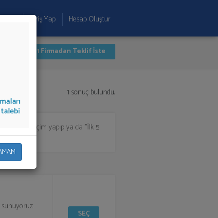
 Ekle
Giriş Yap
Hesap Oluştur
İlk 1 Firmadan Teklif İste
1 sonuç bulundu.
in listeden seçim yapıp ya da "İlk 5
AMAM
ı sunuyoruz.
SEÇ