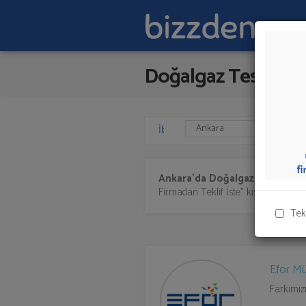
Doğalgaz Tesisatı
İl:
Ankara'da
Doğalgaz Tesisatı
su
Firmadan Teklif İste" kısmından toplu 
Tek
Efor Mü
Farkımız