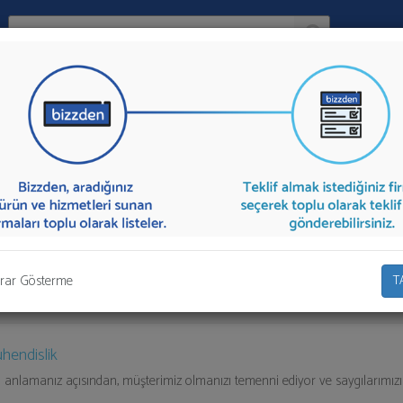
Ara:
Firma
İlçe:
nan firmalar aşağıda listelenmektedir.
Doğalgaz Tesisatı
teklifi almak iç
olarak teklif talebinizi firmalara aktarabilirsiniz.
rar Gösterme
T
hendislik
ı anlamanız açısından, müşterimiz olmanızı temenni ediyor ve saygılarımız