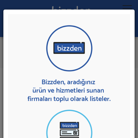
Ara:
Yangın Söndürme Sistemleri
İlk 2 Firmadan Teklif İste
İl:
İlçe:
2 sonuç bulundu.
Ankara
,
Çankaya'da
Yangın Söndürme Sistemleri