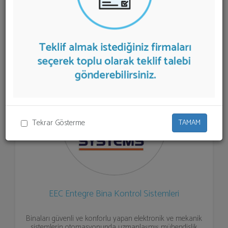
sunan firmalar aşağıda listelenmektedir.
Yangın
Söndürme Sistemleri
teklifi almak için listeden seçim
yapıp ya da "İlk 5 Firmadan Teklif İste" kısmından toplu
olarak teklif talebinizi firmalara aktarabilirsiniz.
Tekrar Gösterme
TAMAM
EEC Entegre Bina Kontrol Sistemleri
Binaları güvenli ve konforlu yapan elektronik ve mekanik
sistemlerin otomasyonunda uzmanlaşmış mühendislik