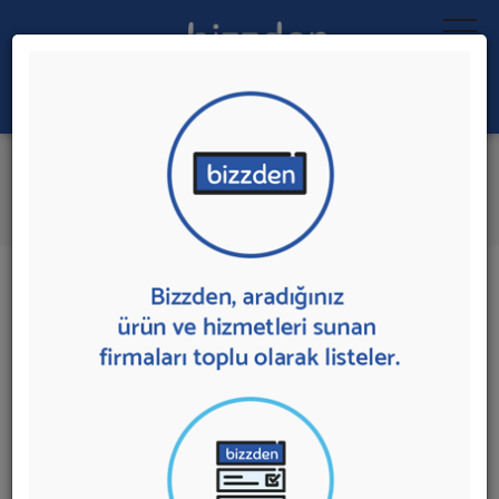
Ara:
Tiyatro Sahnesi
İlk 2 Firmaya Mesaj Gönder
İl:
İlçe:
2 sonuç bulundu.
Ankara
,
Çankaya'da
Tiyatro Sahnesi
sunan firmalar