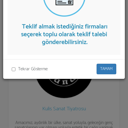
aşağıda listelenmektedir.
Tiyatro Sahnesi
teklifi almak
için listeden seçim yapıp ya da "İlk 5 Firmadan Teklif İste"
kısmından toplu olarak teklif talebinizi firmalara
aktarabilirsiniz.
Tekrar Gösterme
TAMAM
Kulis Sanat Tiyatrosu
Amacımız, aydınlık bir ülke, sanat yoluyla, geleceğin genç
sanatçılarının var olması yoluyla estetik bir çağrı yapmak.