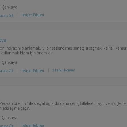
/ Çankaya
İletişim Bilgileri
asına Git
dya
n ihtiyacını planlamak, iyi bir seslendirme sanatçısı seçmek, kaliteli kame
kullanmak bizim için önemlidir.
/ Çankaya
2 Farklı Konum
asına Git
İletişim Bilgileri
a
edya Yönetimi" ile sosyal ağlarda daha geniş kitlelere ulaşın ve müşterileri
 etkileşime geçin.
/ Çankaya
İletişim Bilgileri
asına Git