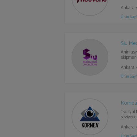
Ankara 
Ürün Sayf
Siu Me
Animasyo
ekipman 
Ankara 
Ürün Sayf
Korne
"Sosyal M
seviyeden
Ankara 
Ürün Sayf