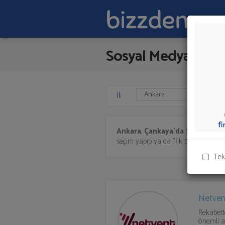
Sosyal Medya Yöne
İl:
Ankara
,
Çankaya'da
Sosyal Med
seçim yapıp ya da "İlk 5 Firmadan Tek
Tek
Netven
Rekabett
önemli ar