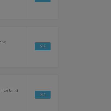
ra ve
SEÇ
nizle birinci
SEÇ