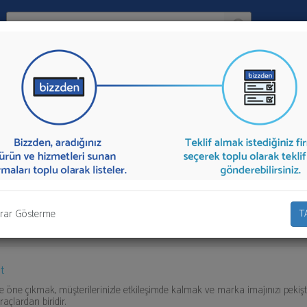
Ara:
Firma
timi
İlçe:
ya Yönetimi
sunan firmalar aşağıda listelenmektedir.
Sosyal Medya Y
lif İste" kısmından toplu olarak teklif talebinizi firmalara aktarabilirsiniz.
rar Gösterme
T
t
e öne çıkmak, müşterilerinizle etkileşimde kalmak ve marka imajınızı pekişt
açlardan biridir.