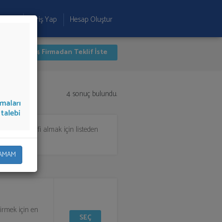
 Ekle
Giriş Yap
Hesap Oluştur
İlk 4 Firmadan Teklif İste
4 sonuç bulundu.
önetimi
teklifi almak için listeden
AMAM
irmek için en
SEÇ