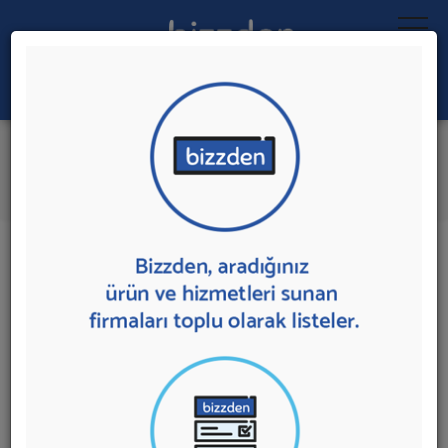
Ara:
Sosyal Medya Yönetimi
İlk 4 Firmadan Teklif İste
İl:
İlçe:
4 sonuç bulundu.
Ankara
,
Çankaya'da
Sosyal Medya Yönetimi
sunan