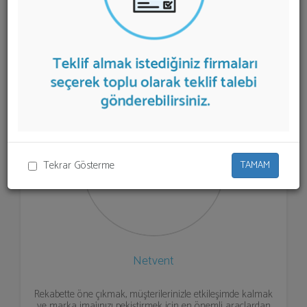
firmalar aşağıda listelenmektedir.
Sosyal Medya
Yönetimi
teklifi almak için listeden seçim yapıp ya da
"İlk 5 Firmadan Teklif İste" kısmından toplu olarak teklif
talebinizi firmalara aktarabilirsiniz.
Tekrar Gösterme
TAMAM
Netvent
Rekabette öne çıkmak, müşterilerinizle etkileşimde kalmak
ve marka imajınızı pekiştirmek için en önemli araçlardan