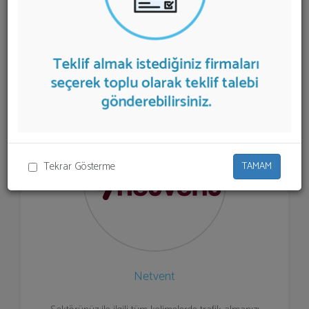
Optimizasyonu
sunan firmalar aşağıda
listelenmektedir.
Arama Motoru Optimizasyonu
teklifi
almak için listeden seçim yapıp ya da "İlk 5 Firmadan
Teklif İste" kısmından toplu olarak teklif talebinizi
firmalara aktarabilirsiniz.
Tekrar Gösterme
TAMAM
Netvent