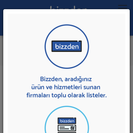
Ara:
Arama Motoru Optimizasyonu
İlk 3 Firmadan Teklif İste
İl:
İlçe:
3 sonuç bulundu.
Ankara
,
Çankaya'da
Arama Motoru