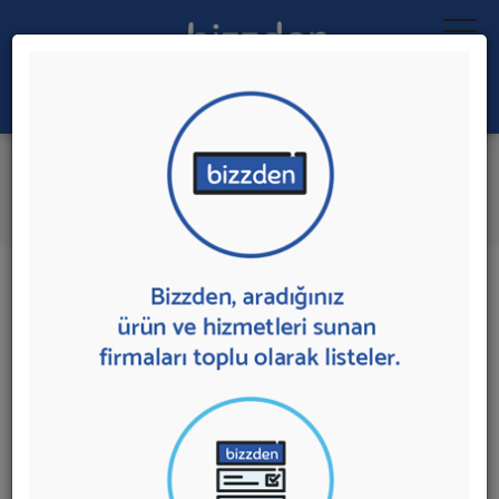
Ara:
Kurye
İlk 1 Firmadan Teklif İste
İl:
İlçe:
1 sonuç bulundu.
Ankara
,
Çankaya'da
Kurye
sunan firmalar aşağıda