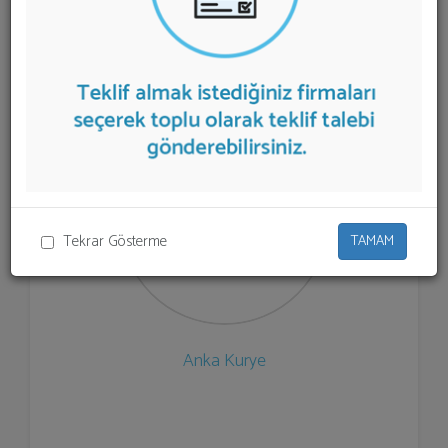
listelenmektedir.
Kurye
teklifi almak için listeden seçim
yapıp ya da "İlk 5 Firmadan Teklif İste" kısmından toplu
olarak teklif talebinizi firmalara aktarabilirsiniz.
Tekrar Gösterme
TAMAM
Anka Kurye