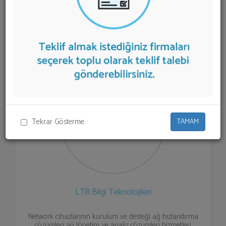
firmalar aşağıda listelenmektedir.
Network Çözümleri
teklifi almak için listeden seçim yapıp ya da "İlk 5
Firmadan Teklif İste" kısmından toplu olarak teklif
talebinizi firmalara aktarabilirsiniz.
Tekrar Gösterme
TAMAM
LTR Bilgi Teknolojileri
Network cihazlarının kurulum ve desteği ağ hızlandırma
çözümleri ağ tönetim ve analiz çözümleri hizmetleri