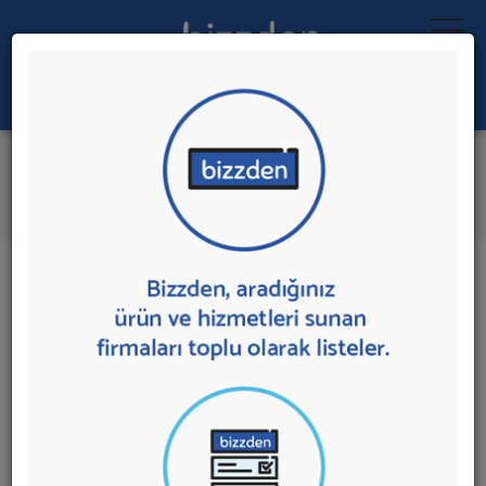
Ara:
Network Çözümleri
İlk 2 Firmadan Teklif İste
İl:
İlçe:
2 sonuç bulundu.
Ankara
,
Çankaya'da
Network Çözümleri
sunan