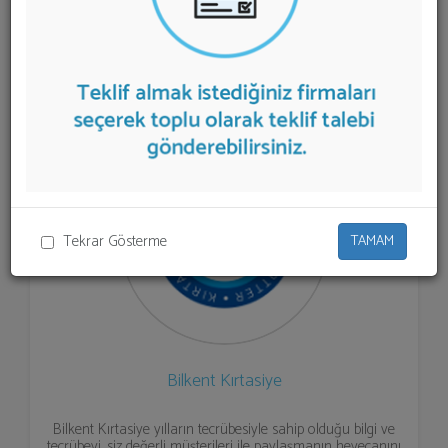
sunan firmalar aşağıda listelenmektedir.
Kartuş ve
Toner Dolumu
teklifi almak için listeden seçim yapıp ya
da "İlk 5 Firmadan Teklif İste" kısmından toplu olarak
teklif talebinizi firmalara aktarabilirsiniz.
Tekrar Gösterme
TAMAM
Bilkent Kırtasiye
Bilkent Kırtasiye yılların tecrübesiyle sahip olduğu bilgi ve
tecrübeyi, siz değerli müşterileri ile paylaşmanın heyecanını