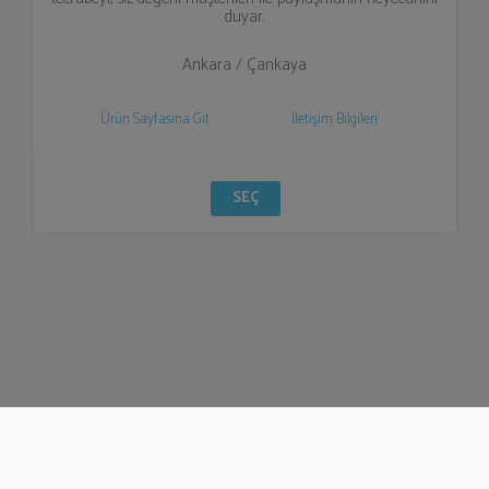
duyar.
Ankara / Çankaya
Ürün Sayfasına Git
İletişim Bilgileri
SEÇ
© Bizzden 2016
info@bizzden.com