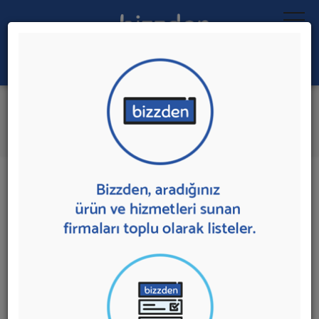
Ara:
Kartuş ve Toner Dolumu
İlk 1 Firmaya Mesaj Gönder
İl:
İlçe:
1 sonuç bulundu.
Ankara
,
Çankaya'da
Kartuş ve Toner Dolumu